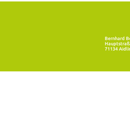
Bernhard B
Hauptstraß
71134 Aidli