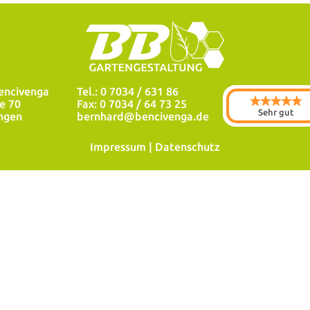
encivenga
Tel.: 0 7034 / 631 86
e 70
Fax: 0 7034 / 64 73 25
Sehr gut
ngen
bernhard@bencivenga.de
Impressum
|
Datenschutz