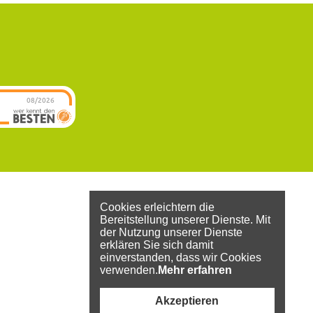
08/2026
BB
Gartengestaltung
GmbH Inh.
Bernhard
hat
Bencivenga
4.85
von
5
Sternen |
32
BB
Gartengestaltung
GmbH Inh.
Bernhard
Bewertungen
Bencivenga
Cookies erleichtern die
auf
werkenntdenBESTEN.de
Bereitstellung unserer Dienste. Mit
der Nutzung unserer Dienste
erklären Sie sich damit
einverstanden, dass wir Cookies
verwenden.
Mehr erfahren
Akzeptieren