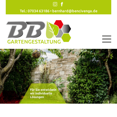
Tel.: 07034 63186 •
bernhard@bencivenga.de