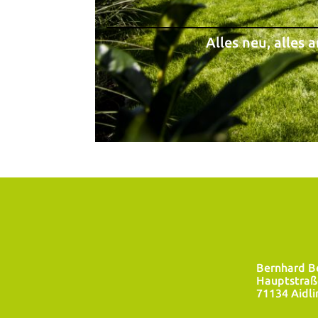
Alles neu, alles 
Bernhard B
Hauptstraß
71134 Aidli