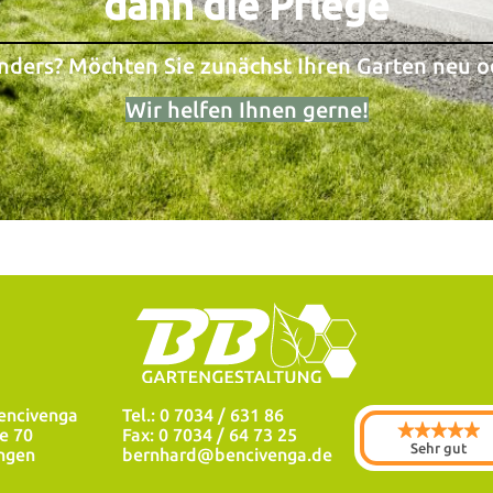
dann die Pflege
anders?
Möchten Sie zunächst Ihren Garten neu o
Wir helfen Ihnen gerne!
encivenga
Tel.: 0 7034 / 631 86
e 70
Fax: 0 7034 / 64 73 25
Sehr gut
ngen
bernhard@bencivenga.de