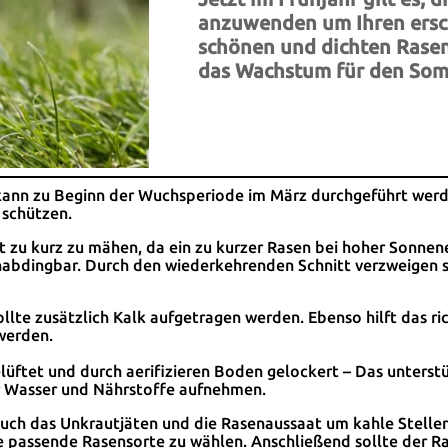
anzuwenden um Ihren ersc
schönen und dichten Rase
das Wachstum für den Som
 kann zu Beginn der Wuchsperiode im März durchgeführt werd
 schützen.
t zu kurz zu mähen, da ein zu kurzer Rasen bei hoher Sonne
nabdingbar. Durch den wiederkehrenden Schnitt verzweigen si
llte zusätzlich Kalk aufgetragen werden. Ebenso hilft das ri
 werden.
lüftet und durch aerifizieren Boden gelockert – Das unterst
r Wasser und Nährstoffe aufnehmen.
uch das Unkrautjäten und die Rasenaussaat um kahle Stellen 
sse passende Rasensorte zu wählen. Anschließend sollte der 