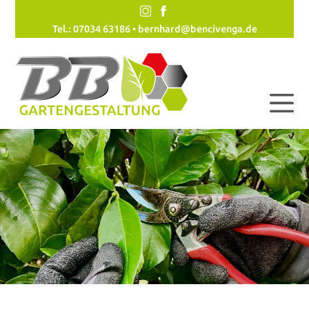
Tel.: 07034 63186 •
bernhard@bencivenga.de