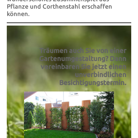
Pflanze und Corthenstahl erschaffen
können.
Träumen auch Sie von einer
Gartenumgestaltung? D
ann
vereinbaren Sie jetzt einen
unverbindlichen
Besichtigungstermin.