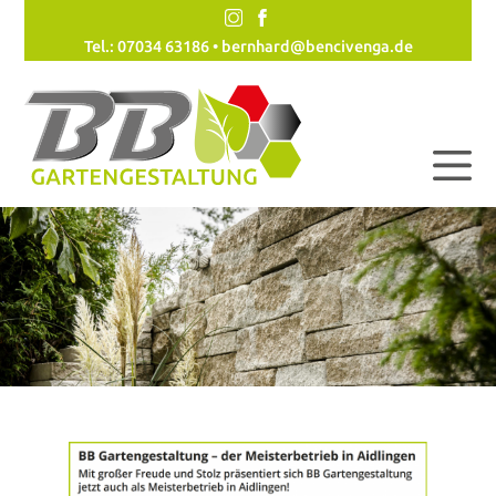
Tel.: 07034 63186 •
bernhard@bencivenga.de