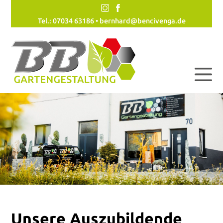
Tel.: 07034 63186 •
bernhard@bencivenga.de
Unsere Auszubildende